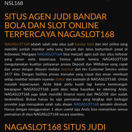
NSL168
SITUS AGEN JUDI BANDAR
BOLA DAN SLOT ONLINE
TERPERCAYA NAGASLOT168
NAGASLOT168
adalah salah satu situs judi
bandar bola
dan slot online yang
memiliki jumlah member setia yang banyak dan terus bertumbuh pesat di
Indonesia. Mengapa
NAGASLOT168
bisa menjadi agen judi dan situs terbesar
yang aman serta terpercaya. Semua adalah karena NAGASLOT168
mengutamakan kualitas pelayanan proses Deposit dan Withdraw yang cepat
dan aman dengan dilayani melalui
livechat
dari tim Customer Service online
24/7 kita. Dengan fasilitas proses transaksi yang cepat dan aman membuat
setiap member semakin nyaman
daftar
dan bermain di NAGASLOT168. Untuk
masalah kepercayaan, Anda tidak perlu kuatir lagi karena kemenangan
berapapun NAGASLOT168 pasti akan tetap bayarkan ke rekening Anda.
NAGASLOT168 juga telah memiliki linsensi resmi dari PAGCOR dan sudah
terakreditasi. Bukan hanya itu saja permainan yang lengkap dari berbagai
provider juga merupakan salah satu alasan
NAGASLOT168
semakin diminati.
Hanya dengan menggunakan 1 akun userid saja Anda bisa memainkan semua
permainan di situs NAGASLOT168 secara seamless.
NAGASLOT168 SITUS JUDI