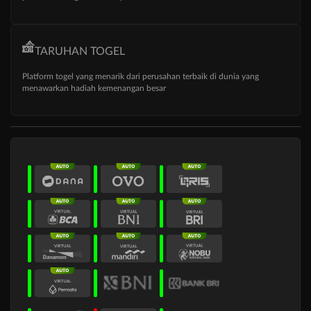
TARUHAN TOGEL
Platform togel yang menarik dari perusahan terbaik di dunia yang
menawarkan hadiah kemenangan besar