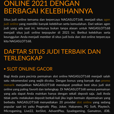
ONLINE 2021 DENGAN
BERBAGAI KELEBIHANNYA
Situs judi online ternama dan terpercaya NAGASLOT168, menjadi situs
agen
judi online
yang memiliki banyak kelebihan serta kemudahan. Dari sekian agen
judi yang ada saat ini, tentunya bukan tanpa alasan untuk NAGASLOT168
menjadi situs judi online terpopuler di 2021 ini. Berikut kelebihan serta
keunggulan Anda menjadi member di situs judi bola dan slot online terpercaya
kita NAGASLOT168.
DAFTAR SITUS JUDI TERBAIK DAN
TERLENGKAP
▪ SLOT ONLINE GACOR
Bagi Anda para pecinta permainan slot online NAGASLOT168 menjadi salah
satu rekomendasi yang wajib dicoba. Dengan bonus yang banyak dan
promo
menarik
menjadikan NAGASLOT168 mendapat predikat best situs judi slot
online yang paling favorit dan terlengkap. Di NAGASLOT168 semua permainan
yang ada dapat Anda mainkan hanya dengan sekali deposit saja. Jadi Anda
tidak perlu melakukan deposit berkali-kali jika ingin bermain dipermainan yang
berbeda. NAGASLOT168 menyediakan 20 provider
slot online
yang sedang
popular saat ini yaitu Pragmatic Play, Joker, Habanero, PG Soft, Playtech,
Microgaming, Live22, IonSlot, AdvantPlay, Spadegaming, Gamatron, JDB,