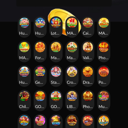
Huffin'and Puffin'Jackpot
Huffin’ And Puffin’ Ultra Wheel
Lotus Lanterns: Dragon's Fortune
MAHJONG WINS
Caishen Mahjong: Triple Luck
MAHJONG FORTUNE
MAHJONG BONUS
Fortune Mahjong
Mahjong Fortune 3
Mahjong Fortune 2: Dragon Riches
Valiant of Athena
Phoenix's Golden Basin
Huffin’ And Puffin’ Rising
Gems Bonanza
Starlight Princess 2000
Crown of Olympus
Dragon Link Collection
Pompeii’s Blaze 1000
Chili Chili Hot
GOLDEN TRAIN 2
GONG XI FA CAI
LIBERTY HEROINER
Phoenix Link - Collection
Mummy’s Treasure Quest 2