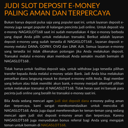
JUDI SLOT DEPOSIT E-MONEY
PALING AMAN DAN TERPERCAYA
Bukan hanya deposit pulsa saja yang populer saat ini, untuk layanan deposit e-
money juga sangat populer di kalangan pencinta judi online. Untuk deposit via
e-money NAGASLOT168 saat ini sudah menyediakan 4 tipe e-money berbeda
yang dapat Anda pilih untuk melakukan transaksi. Berikut adalah layanan
deposit e-money yang sudah tersedia di NAGASLOT168 , layanan deposit e-
money melalui DANA, GOPAY, OVO dan LINK AJA. Semua layanan e-money
yang tersedia ini tidak dikenakan potongan jika Anda melakukan deposit.
Transaksi melalui e-money akan membuat Anda semakin mudah bermain di
NAGASLOT168 .
Tidak hanya untuk fasilitas deposit saja, untuk withdraw juga tersedia pilihan
transfer kepada Anda melalui e-money selain Bank. Jadi Anda bisa melakukan
penarikan dana langsung masuk ke dompet e-money milik Anda. Bagi member
yang belum atau tidak memiliki akun bank, e-money menjadi alternatif pilihan
untuk melakukan transaksi di NAGASLOT168
. Tidak heran saat ini banyak para
pecinta judi online yang beralih ke transaksi e-money saat ini.
Bila Anda sedang mencari agen
judi slot deposit dana
e-money paling aman
dan terpercaya, kami sangat merekomendasikan untuk mencoba di
NAGASLOT168. Anda juga dapat mereferensikan ke teman-teman yang sedang
mencari agen judi slot deposit e-money aman dan terpercaya. Karena
NAGASLOT168 juga menyediakan bonus referral bagi Anda yang mengajak
teman untuk bermain di
NAGASLOT168
.