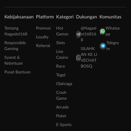
Kebijaksanaan
Platform
Kategori
Dukungan
Komunitas
Tentang
Promosi
Hot
@Nagasl
Whatsa
Nagaslot168
Games
ot16816
pp
Loyalty
8
Responsible
Slots
Telegra
Referral
Gaming
SILAHK
m
Live
AN KE LI
Syarat &
Casino
VECHAT
Ketentuan
Race
BOSQ
Pusat Bantuan
Togel
Olahraga
Crash
Game
Arcade
Poker
E-Sports