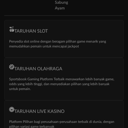
Sabung
Ayam
TARUHAN SLOT
Penyedia slot online dengan beragam pilihan game menarik yang
memudahkan pemain untuk mencapai jackpot
TARUHAN OLAHRAGA
Sportsbook Gaming Platform Terbaik menawarkan lebih banyak game,
odds yang lebih tinggi, dan menyediakan pilihan yang lebih banyak
untuk pemain.
TARUHAN LIVE KASINO
Platform Pilihan bagi perusahaan-perusahaan terbaik di dunia, dengan
pilihan variasi game terbanyak