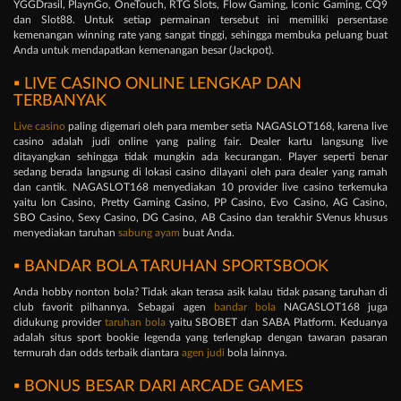
YGGDrasil, PlaynGo, OneTouch, RTG Slots, Flow Gaming, Iconic Gaming, CQ9
dan Slot88. Untuk setiap permainan tersebut ini memiliki persentase
kemenangan winning rate yang sangat tinggi, sehingga membuka peluang buat
Anda untuk mendapatkan kemenangan besar (Jackpot).
▪ LIVE CASINO ONLINE LENGKAP DAN
TERBANYAK
Live casino
paling digemari oleh para member setia NAGASLOT168, karena live
casino adalah judi online yang paling fair. Dealer kartu langsung live
ditayangkan sehingga tidak mungkin ada kecurangan. Player seperti benar
sedang berada langsung di lokasi casino dilayani oleh para dealer yang ramah
dan cantik. NAGASLOT168 menyediakan 10 provider live casino terkemuka
yaitu Ion Casino, Pretty Gaming Casino, PP Casino, Evo Casino, AG Casino,
SBO Casino, Sexy Casino, DG Casino, AB Casino dan terakhir SVenus khusus
menyediakan taruhan
sabung ayam
buat Anda.
▪ BANDAR BOLA TARUHAN SPORTSBOOK
Anda hobby nonton bola? Tidak akan terasa asik kalau tidak pasang taruhan di
club favorit pilhannya. Sebagai agen
bandar bola
NAGASLOT168 juga
didukung provider
taruhan bola
yaitu SBOBET dan SABA Platform. Keduanya
adalah situs sport bookie legenda yang terlengkap dengan tawaran pasaran
termurah dan odds terbaik diantara
agen judi
bola lainnya.
▪ BONUS BESAR DARI ARCADE GAMES