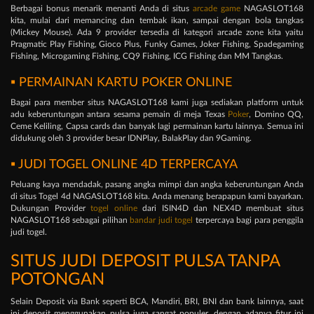
Berbagai bonus menarik menanti Anda di situs
arcade game
NAGASLOT168
kita, mulai dari memancing dan tembak ikan, sampai dengan bola tangkas
(Mickey Mouse). Ada 9 provider tersedia di kategori arcade zone kita yaitu
Pragmatic Play Fishing, Gioco Plus, Funky Games, Joker Fishing, Spadegaming
Fishing, Microgaming Fishing, CQ9 Fishing, ICG Fishing dan MM Tangkas.
▪ PERMAINAN KARTU POKER ONLINE
Bagai para member situs NAGASLOT168 kami juga sediakan platform untuk
adu keberuntungan antara sesama pemain di meja Texas
Poker
, Domino QQ,
Ceme Keliling, Capsa cards dan banyak lagi permainan kartu lainnya. Semua ini
didukung oleh 3 provider besar IDNPlay, BalakPlay dan 9Gaming.
▪ JUDI TOGEL ONLINE 4D TERPERCAYA
Peluang kaya mendadak, pasang angka mimpi dan angka keberuntungan Anda
di situs Togel 4d NAGASLOT168 kita. Anda menang berapapun kami bayarkan.
Dukungan Provider
togel online
dari ISIN4D dan NEX4D membuat situs
NAGASLOT168 sebagai pilihan
bandar judi togel
terpercaya bagi para penggila
judi togel.
SITUS JUDI DEPOSIT PULSA TANPA
POTONGAN
Selain Deposit via Bank seperti BCA, Mandiri, BRI, BNI dan bank lainnya, saat
ini deposit menggunakan pulsa juga sangat populer, dengan adanya fitur ini