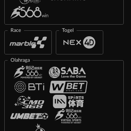
Race
Togel
Olahraga